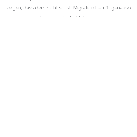
zeigen, dass dem nicht so ist. Migration betrifft genauso
einkommensschwache Länder. Viele der
Aufnahmeländer mit den meisten Geflüchteten liegen
in Afrika und leisten erstaunliches.
MEHR ERFAHREN
Potenziale und Herausforderungen
Afrika ist der Kontinent mit der weltweit jüngsten
Bevölkerung. Etwa 60 % aller Afrikaner:innen sind
aktuell unter 25 Jahren. Während die