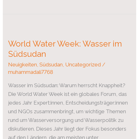
World
Water
World Water Week: Wasser im
Week:
Wasser
Südsudan
im
Neuigkeiten
,
Südsudan
,
Uncategorized
/
Südsudan
muhammadali7768
Wasser im Südsudan: Warum herrscht Knappheit?
Die World Water Week ist ein globales Forum, das
jedes Jahr Expert:innen, Entscheidungsträger:innen
und NGOs zusammenbringt, um wichtige Themen
rund um Wasserversorgung und Wasserpolitik zu
diskutieren. Dieses Jahr liegt der Fokus besonders
auf den Ländern, die am meisten unter