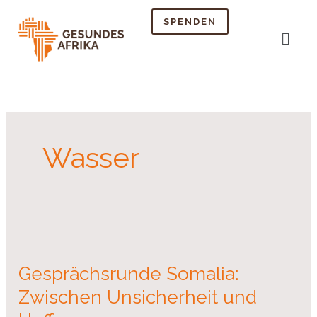
Skip
SPENDEN
to
Menu
content
Wasser
Gesprächsrunde
Somalia:
Gesprächsrunde Somalia:
Zwischen
Unsicherheit
Zwischen Unsicherheit und
und