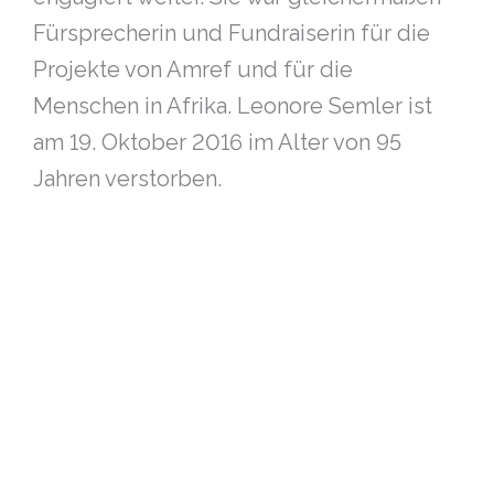
Fürsprecherin und Fundraiserin für die
Projekte von Amref und für die
Menschen in Afrika. Leonore Semler ist
am 19. Oktober 2016 im Alter von 95
Jahren verstorben.
GESUNDES AFRIKA
Gesellschaft für Medizin und Forschung in
Afrika e.V.,
ist als eingetragene gemeinnützige
Organisation von der Körper-
schaft- und Gewerbesteuer befreit.