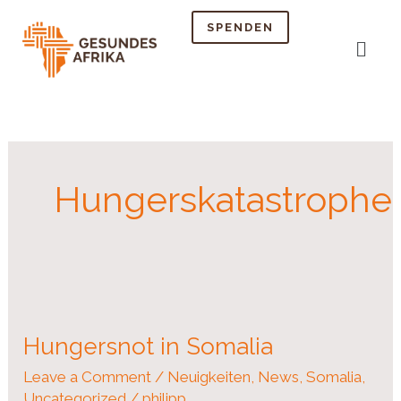
Skip
SPENDEN
to
Menu
content
Hungerskatastrophe
Hungersnot
in
Hungersnot in Somalia
Somalia
Leave a Comment
/
Neuigkeiten
,
News
,
Somalia
,
Uncategorized
/
philipp