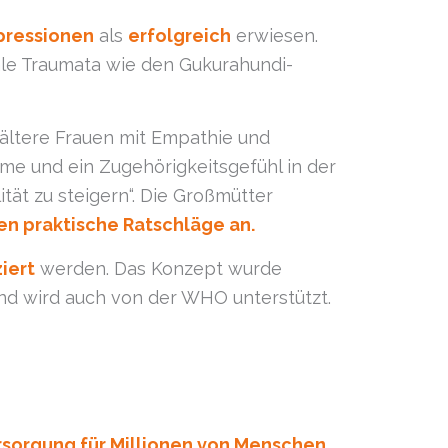
pressionen
als
erfolgreich
erwiesen.
ale Traumata wie den Gukurahundi-
 ältere Frauen mit Empathie und
ume und ein Zugehörigkeitsgefühl in der
ät zu steigern“. Die Großmütter
en praktische Ratschläge an.
iert
werden. Das Konzept wurde
und wird auch von der WHO unterstützt.
sorgung für Millionen von Menschen