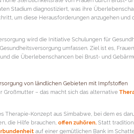
rend hohe Sterblichkeitsrate von Frauen durch Brust-
äten Stadium diagnostiziert, was ihre Überlebenscha
chritt, um diese Herausforderungen anzugehen und d
rsorgung wird die Initiative Schulungen für Gesundh
Gesundheitsversorgung umfassen. Ziel ist es, Frauen
und die Überlebenschancen bei Brust- und Gebärmu
ersorgung von ländlichen Gebieten mit Impfstoffen
er Großmutter – das macht sich das alternative
Thera
ives Therapie-Konzept aus Simbabwe, bei dem es dar
, die Hilfe brauchen,
offen zuhören.
Statt traditio
erbundenheit
auf einer gemütlichen Bank im Schatte