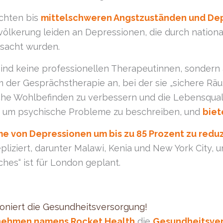
ichten bis
mittelschweren Angstzuständen und De
ölkerung leiden an Depressionen, die durch nation
rsacht wurden.
sind keine professionellen Therapeutinnen, sondern
rm der Gesprächstherapie an, bei der sie „sichere Rä
he Wohlbefinden zu verbessern und die Lebensqualit
um psychische Probleme zu beschreiben, und
biet
 von Depressionen um bis zu 85 Prozent zu reduz
pliziert, darunter Malawi, Kenia und New York City, 
ches“ ist für London geplant.
ioniert die Gesundheitsversorgung!
nehmen namens Rocket Health
die
Gesundheitsver